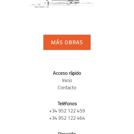
Si buscas las mejores promociones para jugar en línea,
MÁS OBRAS
consulta esta guía sobre
20 euros bono sin depósito casino
2026
, donde encontrarás una selección de los operadores más
destacados en España. Es una excelente referencia para
comparar bonos de bienvenida, condiciones de uso y elegir la
opción que mejor se adapte a tu estilo de juego.
Acceso rápido
Inicio
Si buscas una plataforma fiable para jugar con total
Contacto
tranquilidad, consulta esta guía sobre
casinos online seguros y
fiables en España
. Encontrarás información actualizada sobre
Teléfonos
operadores con licencia, métodos de pago seguros y
+34 952 122 459
recomendaciones para disfrutar de una experiencia de juego
+34 952 122 464
responsable.